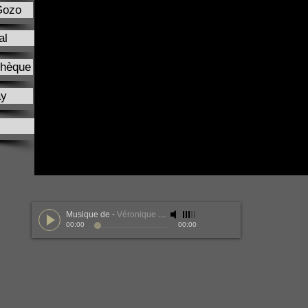
Gozo
al
chèque
ay
Musique de
-
Véronique Derouet
00:00
00:00