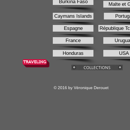
Burkina Faso
Malte et 
Caymans Islands
Portug
Espagne
République T
France
Urugu
Honduras
USA
TRAVELING
COLLECTIONS
© 2016 by Véronique Derouet