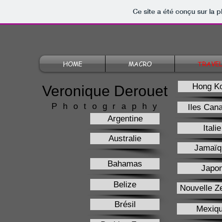
Ce site a été conçu sur la p
HOME
MACRO
TRAVE
Hong K
Veronique Derouet
Photography
Iles Cana
Argentine
Italie
Australie
Jamaïq
Bahamas
Japo
Belize
Nouvelle Z
Brésil
Mexiq