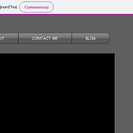
jourd'hui.
Commencez
UT
CONTACT ME
BLOG