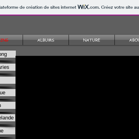
lateforme de création de sites internet
.com
. Créez votre site au
LING
ALBUMS
NATURE
ABO
ong
ries
ue
n
elande
ue